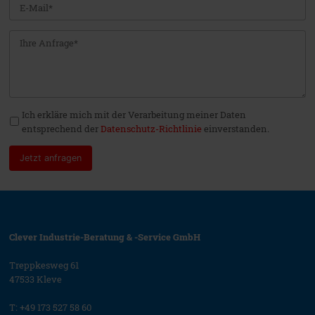
Ich erkläre mich mit der Verarbeitung meiner Daten
entsprechend der
Datenschutz-Richtlinie
einverstanden.
Jetzt anfragen
Clever Industrie-Beratung & -Service GmbH
Treppkesweg 61
47533 Kleve
T:
+49 173 527 58 60