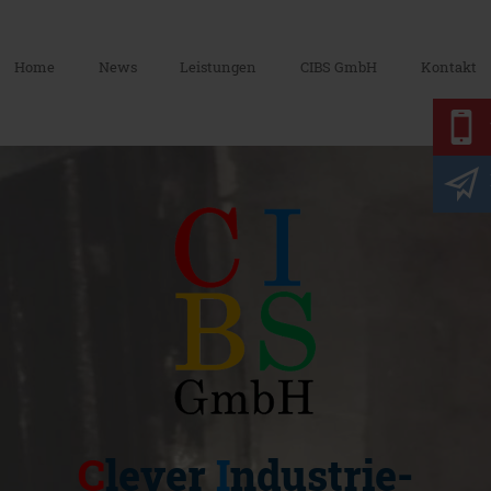
Home
News
Leistungen
CIBS GmbH
Kontakt
DE
EN
C
lever
I
ndustrie-