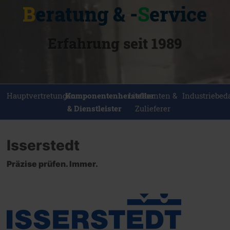
B
eratung & -
S
ervice
Erfahrung seit 1989
Hauptvertretungen
Komponentenhersteller
Lieferanten &
Industriebed
& Dienstleister
Zulieferer
Isserstedt
Präzise prüfen. Immer.