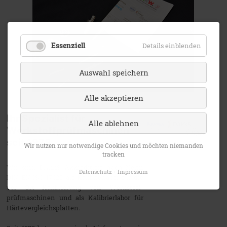
Essenziell
Details einblenden
Auswahl speichern
Alle akzeptieren
Ihr Spezialist für
Alle ablehnen
Werkstoffprüfmaschinen
seit 1978
Wir nutzen nur notwendige Cookies und möchten niemanden
tracken
Wir sind DAkkS Akkreditiert nach Norm
Datenschutz
Impressum
DIN EN ISO 17025 als Kalibrierlabor für die
vor Ort Kalibrierung von Werkstoff-
prüfmaschinen und als Kalibrierlabor für
Härtevergleichsplatten.