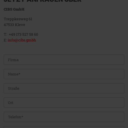
CIBS GmbH
Treppkesweg 61
47533 Kleve
T: +49 173 527 58 60
E:
info@cibs.gmbh